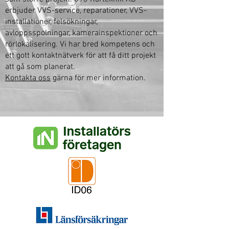
erbjuder VVS-service, reparationer, VVS-
installationer, felsökningar,
avloppsspolningar, kamerainspektioner och
rörlokalisering. Vi har bred kompetens och
ett gott kontaktnätverk för att få ditt projekt
att gå som planerat.
Kontakta oss
gärna för mer information.