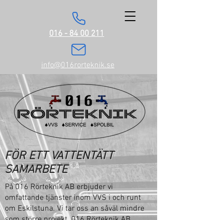
016 - 84 00 211
info@016rorteknik.se
FÖR ETT VATTENTÄTT
SAMARBETE
På 016 Rörteknik AB erbjuder vi
omfattande tjänster inom VVS i och runt
om Eskilstuna. Vi tar oss an såväl mindre
som större projekt. 016 Rörteknik AB