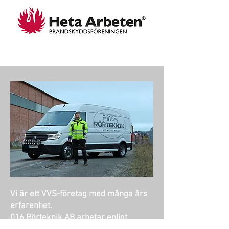
Vi är ett VVS-företag med många års
erfarenhet.
016 Rörteknik AB arbetar enligt